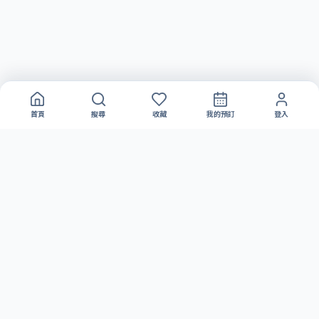
首頁
搜尋
收藏
我的預訂
登入
partyRoom.HK
搜尋及比較香港 Party Room，按地區、人數、價錢及設施找到合適的派
對場地。