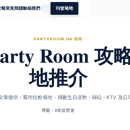
 攻略
常見問題
聯絡我們
刊登場地
PARTYROOM.HK 指南
arty Room 
地推介
文章提供，幫你比較場地、規劃生日派對、BBQ、KTV 及公
標籤：#
家庭聚會